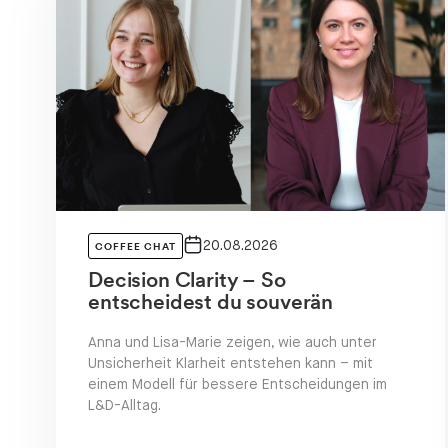
 Event
Community Eve
20.08.2026
COFFEE CHAT
Decision Clarity – So
entscheidest du souverän
Anna und Lisa-Marie zeigen, wie auch unter
Unsicherheit Klarheit entstehen kann – mit
einem Modell für bessere Entscheidungen im
L&D-Alltag.