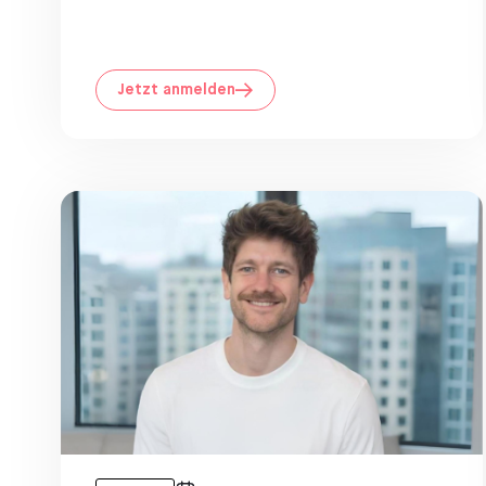
Jetzt anmelden
 Event
Community Eve