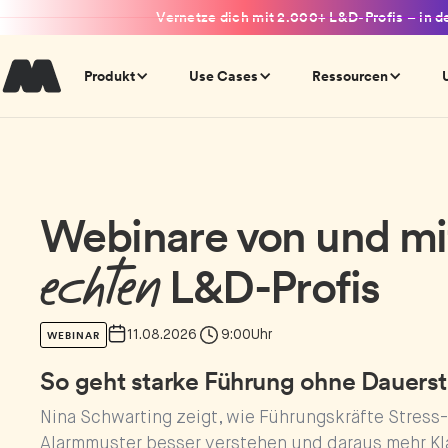
Vernetze dich mit 2.000+ L&D-Profis – in d
Produkt
Use Cases
Ressourcen
Webinare von und mi
echten
L&D-Profis
11.08.2026
9:00
Uhr
WEBINAR
So geht starke Führung ohne Dauerst
Nina Schwarting zeigt, wie Führungskräfte Stress
Alarmmuster besser verstehen und daraus mehr Kla