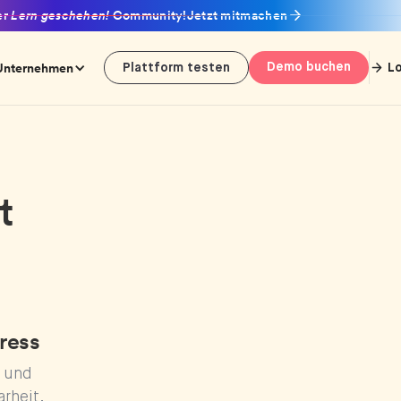
er
Lern geschehen!
Community!
Jetzt mitmachen
Unternehmen
Demo buchen
L
Plattform testen
t
ress
- und
rheit,