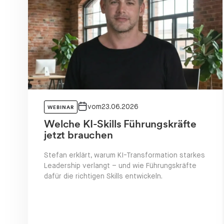
 Event
Community Eve
vom
23.06.2026
WEBINAR
Welche KI-Skills Führungskräfte
jetzt brauchen
Stefan erklärt, warum KI-Transformation starkes
Leadership verlangt – und wie Führungskräfte
dafür die richtigen Skills entwickeln.