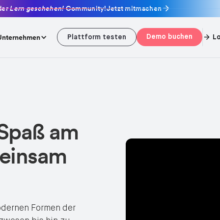
der
Lern geschehen!
Community!
Jetzt mitmachen
Unternehmen
Demo buchen
L
Plattform testen
 Spaß am
meinsam
odernen Formen der