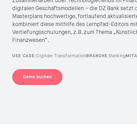
Zusammenarbeit über Technologietrends im Finan
digitalen Geschäftsmodellen – die DZ Bank setzt d
Masterplans hochwertige, fortlaufend aktualisier
kombiniert diese mithilfe des Lernpfad-Editors mi
Vertiefungsschulungen, z.B. zum Thema „Künstlich
Finanzwesen“.
Digitale Transformation
Banking
USE CASE:
BRANCHE:
MITA
Demo buchen