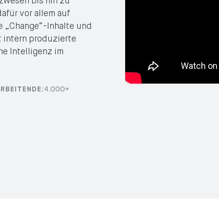
zwesen bis hin zu
afür vor allem auf
te „Change“-Inhalte und
t intern produzierte
e Intelligenz im
4.000+
RBEITENDE: